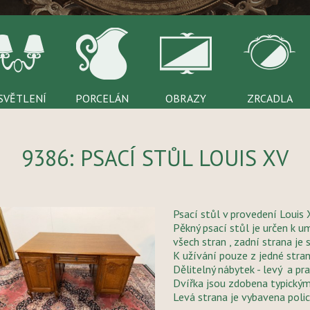
SVĚTLENÍ
PORCELÁN
OBRAZY
ZRCADLA
9386: PSACÍ STŮL LOUIS XV
Psací stůl v provedení Louis
Pěkný psací stůl je určen k u
všech stran , zadní strana je 
K užívání pouze z jedné stra
Dělitelný nábytek - levý a pr
Dvířka jsou zdobena typick
Levá strana je vybavena poli