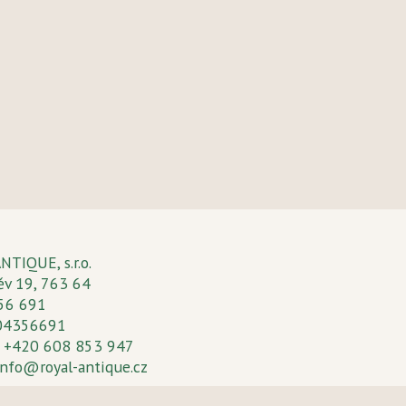
TIQUE, s.r.o.
ěv 19, 763 64
 56 691
Z04356691
: +420 608 853 947
info@royal-antique.cz