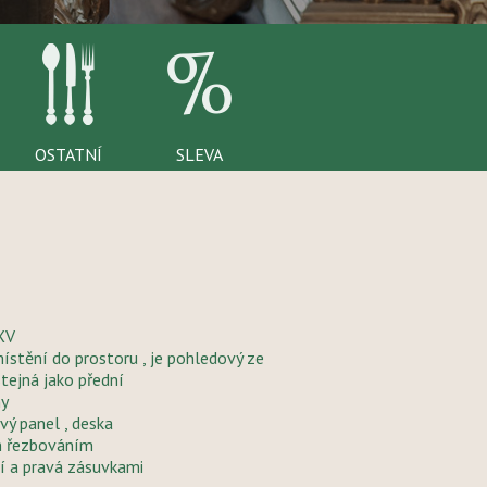
OSTATNÍ
SLEVA
 XV
místění do prostoru , je pohledový ze
stejná jako přední
ny
avý panel , deska
ým řezbováním
cí a pravá zásuvkami