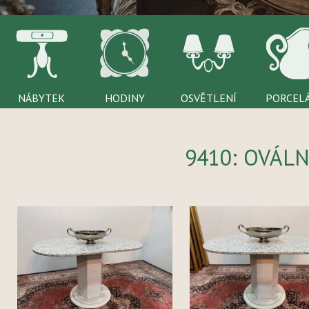
NÁBYTEK
HODINY
OSVĚTLENÍ
PORCEL
9410: OVÁL